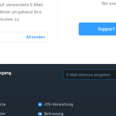
Wir sin
auf verwendete E-Mail-
 Ihnen umgehend Ihre
tionen zu.
Support 
Absenden
.
ingang
kte
iOS-Verwaltung
der
Betreuung