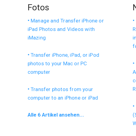
Fotos
Manage and Transfer iPhone or
iPad Photos and Videos with
R
iMazing
i
f
Transfer iPhone, iPad, or iPod
photos to your Mac or PC
computer
A
c
R
Transfer photos from your
computer to an iPhone or iPad
Alle 6 Artikel ansehen...
(
W