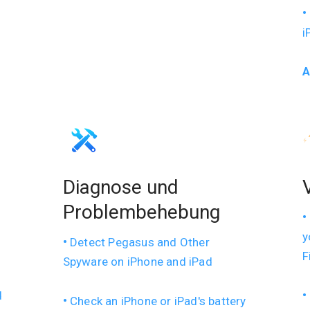
i
A
Diagnose und
Problembehebung
y
Detect Pegasus and Other
F
Spyware on iPhone and iPad
d
Check an iPhone or iPad's battery