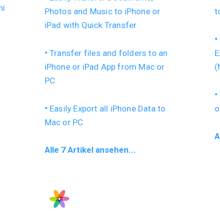
ni
Photos and Music to iPhone or
t
iPad with Quick Transfer
Transfer files and folders to an
E
iPhone or iPad App from Mac or
(
PC
Easily Export all iPhone Data to
o
Mac or PC
A
Alle 7 Artikel ansehen...