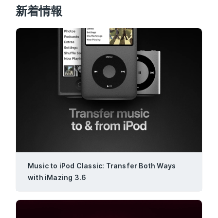
新着情報
Music to iPod Classic: Transfer Both Ways
with iMazing 3.6