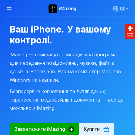
UK
Ваш iPhone.
У вашому
контролі.
iMazing — найкраща і найнадійніша програма
для передання повідомлень, музики, файлів і
даних з iPhone або iPad на комп'ютер Mac або
Windows та навпаки.
Безперервне копіювання та витяг даних,
перенесення медіафайлів і документів — все це
можливо з iMazing.
Завантажити iMazing
Купити