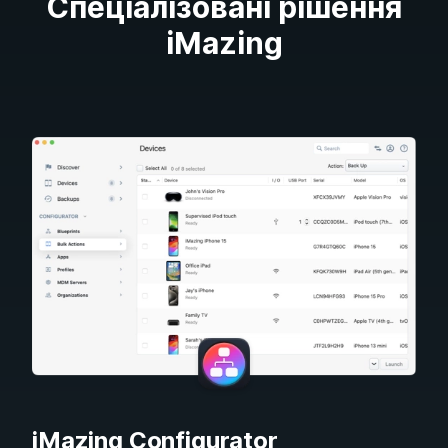
Спеціалізовані рішення
iMazing
iMazing Configurator