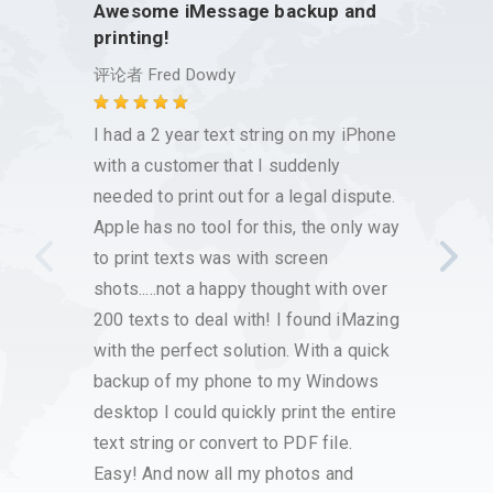
Awesome iMessage backup and
This 
printing!
issue
评论者
Fred Dowdy
评论
I had a 2 year text string on my iPhone
I have
with a customer that I suddenly
reliab
needed to print out for a legal dispute.
has be
Apple has no tool for this, the only way
messag
to print texts was with screen
works 
shots.....not a happy thought with over
Apple
200 texts to deal with! I found iMazing
around
with the perfect solution. With a quick
backup of my phone to my Windows
desktop I could quickly print the entire
text string or convert to PDF file.
Easy! And now all my photos and