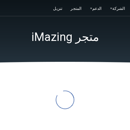
الشركة
الدعم
المتجر
تنزيل
متجر iMazing