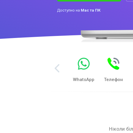
Доступно на
Mac та ПК
Музика
Повідомлення
WhatsApp
Телефон
Ніколи бі