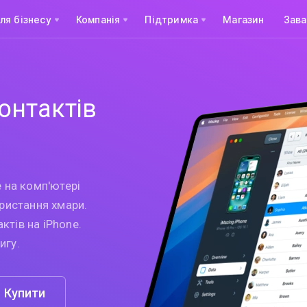
ля бізнесу
Компанія
Підтримка
Магазин
Зав
онтактів
e на комп'ютері
ористання хмари.
ктів на iPhone.
игу.
Купити