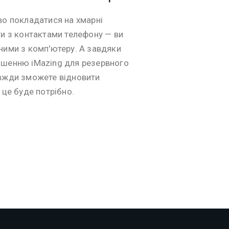
во покладатися на хмарні
ти з контактами телефону — ви
ними з комп'ютеру. А завдяки
шенню iMazing для резервного
вжди зможете відновити
 це буде потрібно.