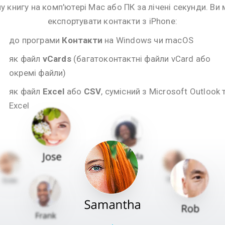
у книгу на комп'ютері Mac або ПК за лічені секунди. Ви
експортувати контакти з iPhone:
до програми
Контакти
на Windows чи macOS
як файл
vCards
(багатоконтактні файли vCard або
окремі файли)
як файл
Excel
або
CSV
, сумісний з Microsoft Outlook 
Excel