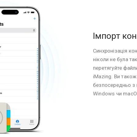
Імпорт кон
Синхронізація кон
ніколи не була т
перетягуйте файли
iMazing. Ви тако
безпосередньо з 
Windows чи macO