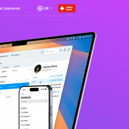
антаження
UK