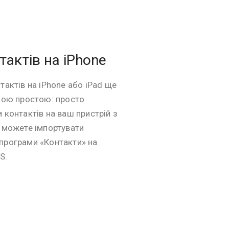
тактів на iPhone
тактів на iPhone або iPad ще
акою простою: просто
 контактів на ваш пристрій з
ж можете імпортувати
програми «Контакти» на
S.