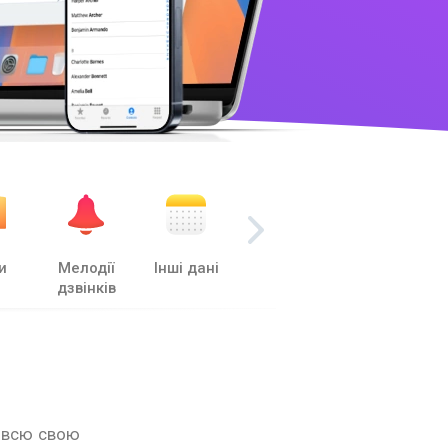
и
Мелодії
Інші дані
Файлова
Перенесення
дзвінків
система
даних
ь всю свою