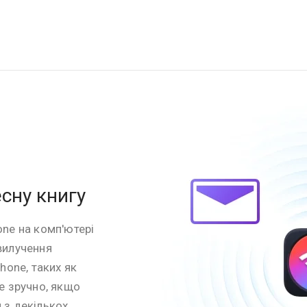
сну книгу
one на комп'ютері
вилучення
Phone, таких як
же зручно, якщо
 з декількох