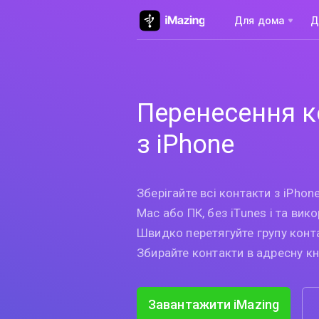
Для дома
Д
Перенесення к
з iPhone
Зберігайте всі контакти з iPhon
Mac або ПК, без iTunes і та вик
Швидко перетягуйте групу конта
Збирайте контакти в адресну кн
Завантажити iMazing