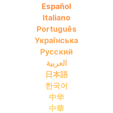
Español
Italiano
Português
Українська
Pусский
العربية
日本語
한국어
中华
中華