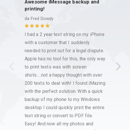
Awesome iMessage backup and
This 
printing!
issue
da
Fred Dowdy
da
Chr
I had a 2 year text string on my iPhone
I have
with a customer that I suddenly
reliab
needed to print out for a legal dispute.
has be
Apple has no tool for this, the only way
messag
to print texts was with screen
works 
shots.....not a happy thought with over
Apple
200 texts to deal with! I found iMazing
around
with the perfect solution. With a quick
backup of my phone to my Windows
desktop I could quickly print the entire
text string or convert to PDF file.
Easy! And now all my photos and