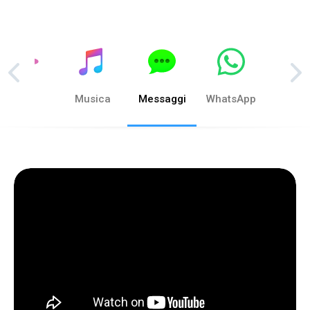
Foto
Musica
Messaggi
WhatsApp
Telef