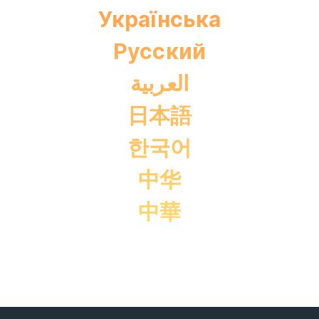
Українська
Pусский
العربية
日本語
한국어
中华
中華