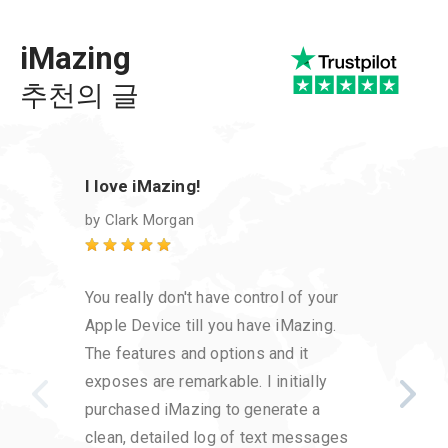
iMazing
추천의 글
I love iMazing!
Excel
custo
by
Clark Morgan
by
Kim
You really don't have control of your
I have
Apple Device till you have iMazing.
it has
The features and options and it
save 
exposes are remarkable. I initially
voice
purchased iMazing to generate a
that w
clean, detailed log of text messages
custo