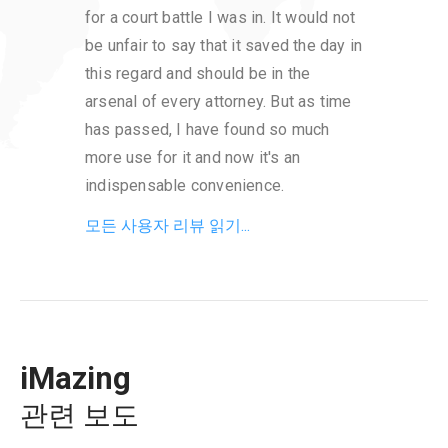
for a court battle I was in. It would not
had h
be unfair to say that it saved the day in
respo
this regard and should be in the
with t
arsenal of every attorney. But as time
proce
has passed, I have found so much
have a
more use for it and now it's an
very s
indispensable convenience.
servi
모든 사용자 리뷰 읽기...
iMazing
관련 보도