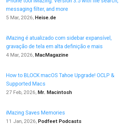
iPhone tool iMazing: Version 3.5 with file search,
messaging filter, and more
5 Mar, 2026
,
Heise.de
iMazing é atualizado com sidebar expansível,
gravação de tela em alta definição e mais
4 Mar, 2026
,
MacMagazine
How to BLOCK macOS Tahoe Upgrade! OCLP &
Supported Macs
27 Feb, 2026
,
Mr. Macintosh
iMazing Saves Memories
11 Jan, 2026
,
Podfeet Podcasts