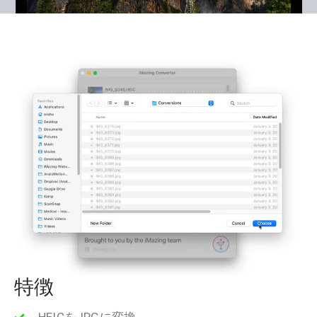
特徴
HEICをJPGに変換