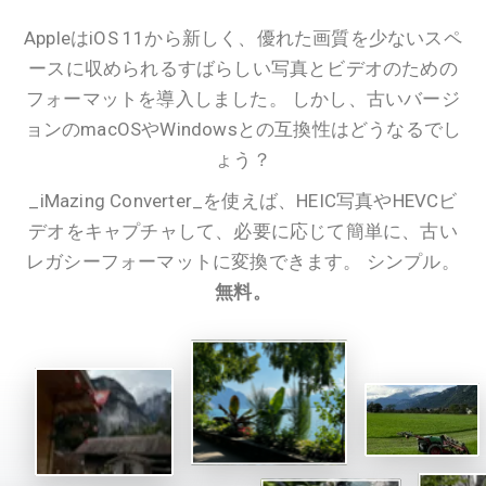
AppleはiOS 11から新しく、優れた画質を少ないスペ
ースに収められるすばらしい写真とビデオのための
フォーマットを導入しました。 しかし、古いバージ
ョンのmacOSやWindowsとの互換性はどうなるでし
ょう？
_iMazing Converter_を使えば、HEIC写真やHEVCビ
デオをキャプチャして、必要に応じて簡単に、古い
レガシーフォーマットに変換できます。 シンプル。
無料。