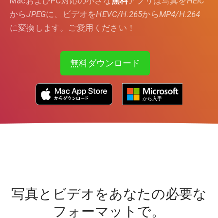
MacおよびPC対応の小さな
無料
アプリは写真を
HEIC
から
JPEG
に、ビデオを
HEVC/H.265
から
MP4/H.264
に変換します。ご愛用ください！
無料ダウンロード
写真とビデオをあなたの必要な
フォーマットで。