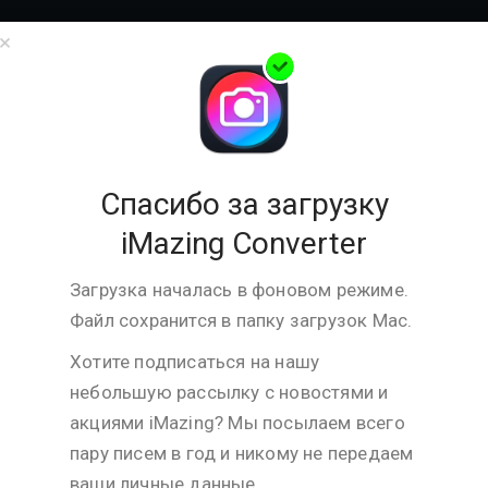
ля бизнеса
Компания
Поддержка
Магазин
З
×
Thank you for downloading
iMazing Converter for
Спасибо за загрузку
Windows
iMazing Converter
Загрузка началась в фоновом режиме.
Версия:
2.0.14
Файл сохранится в папку загрузок
Mac
.
Дата выпуска:
Jul 14, 2026
Хотите подписаться на нашу
Размер:
40.8 MB
небольшую рассылку с новостями и
Совместимость:
Windows 7 or higher
акциями iMazing? Мы посылаем всего
Поддерживает:
HEIC to JPEG or PNG,
пару писем в год и никому не передаем
HEVC (H.265) to
ваши личные данные.