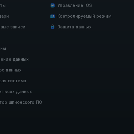
кты
Управление iOS
дари
Контролируемый режим
овые записи
Защита данных
оны
чение данных
ос данных
вая система
рт всех данных
тор шпионского ПО