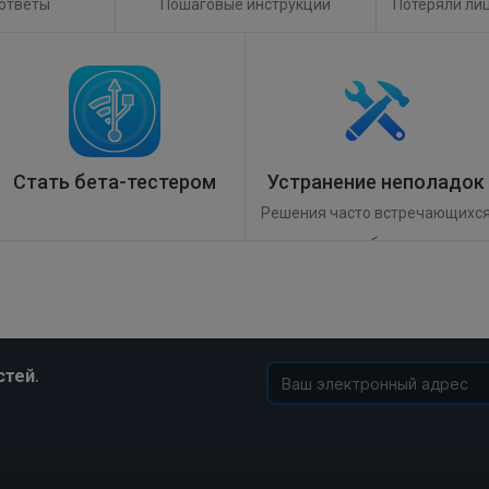
 ответы
Пошаговые инструкции
Потеряли ли
Стать бета-тестером
Устранение неполадок
Решения часто встречающихс
проблем
.
стей