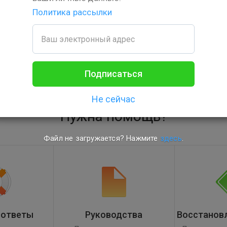
MPEG-4 (H.264)
Политика рассылки
Файл не загружается? Нажмите
здесь
.
Подписаться
Не сейчас
Нужна помощь?
Файл не загружается? Нажмите
здесь
.
 ответы
Руководства
Восстанов