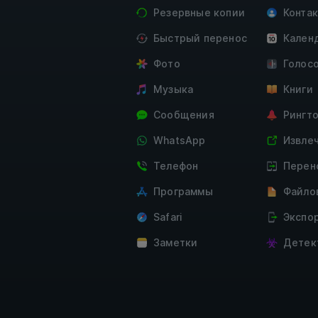
Резервные копии
Конта
Быстрый перенос
Кален
Фото
Голос
Музыка
Книги
Сообщения
Рингт
WhatsApp
Извле
Телефон
Перен
Программы
Файло
Safari
Экспо
Заметки
Детек