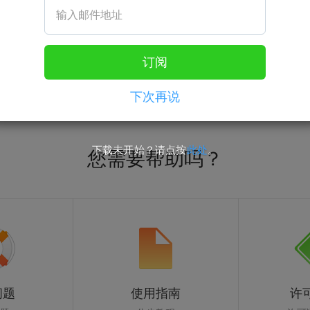
(H.265) to MPEG-4 (H.264)
订阅
下载未开始？请
点按此处
。
下次再说
下载未开始？请点按
此处
。
您需要帮助吗？
问题
使用指南
许