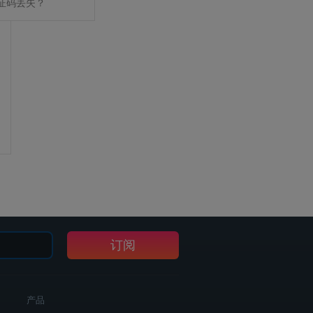
证码丢失？
订阅
产品