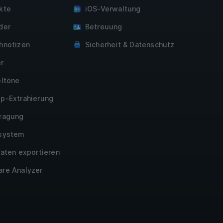
kte
iOS-Verwaltung
der
Betreuung
hnotizen
Sicherheit & Datenschutz
r
eltöne
p-Extrahierung
ragung
system
Daten exportieren
re Analyzer