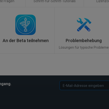
lte Fragen
Schritt-für-Schritt-Tutorials
Lizenzc
An der Beta teilnehmen
Problembehebung
Lösungen für typische Probleme
.
ingang