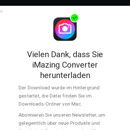
ess
Unternehmen
Support
Store
Download
×
Thank you for downloading
iMazing Converter for
Windows
Vielen Dank, dass Sie
iMazing Converter
Version:
2.0.14
herunterladen
Veröffentlichungsdatum:
Jul 14, 2026
Größe:
40.8 MB
Der Download wurde im Hintergrund
gestartet, die Datei finden Sie im
Kompatibilität:
Windows 7 or
Downloads-Ordner von
Mac
.
higher
Support:
HEIC to JPEG
Abonnieren Sie unseren Newsletter, um
or PNG, HEVC
gelegentlich über neue Produkte und
(H.265) to