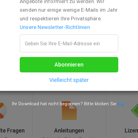
Angebote informiert zu werden. Wir
MPEG-4
senden nur einige wenige E-Mails im Jahr
(H.264)
und respektieren Ihre Privatsphäre.
Unsere Newsletter-Richtlinien
Ihr Download hat nicht begonnen? Bitte
klicken Sie hier
.
Abonnieren
Benötigen Sie Hilfe?
Vielleicht später
Ihr Download hat nicht begonnen? Bitte klicken Sie
hier
.
lte Fragen
Anleitungen
Lize