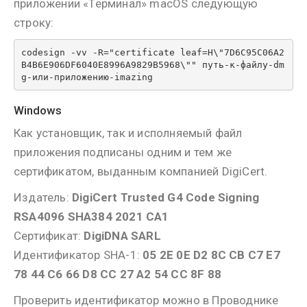
приложении «Терминал» macOS следующую
строку:
codesign -vv -R="certificate leaf=H\"7D6C95C06A2
B4B6E906DF6040E8996A9829B5968\"" путь-к-файлу-dm
Windows
Как установщик, так и исполняемый файл
приложения подписаны одним и тем же
сертификатом, выданным компанией DigiCert.
Издатель:
DigiCert Trusted G4 Code Signing
RSA4096 SHA384 2021 CA1
Сертификат:
DigiDNA SARL
Идентификатор SHA-1:
05 2E 0E D2 8C CB C7 E7
78 44 C6 66 D8 CC 27 A2 54 CC 8F 88
Проверить идентификатор можно в Проводнике