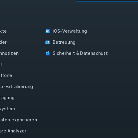
kte
iOS-Verwaltung
der
Betreuung
hnotizen
Sicherheit & Datenschutz
r
eltöne
p-Extrahierung
ragung
system
Daten exportieren
re Analyzer