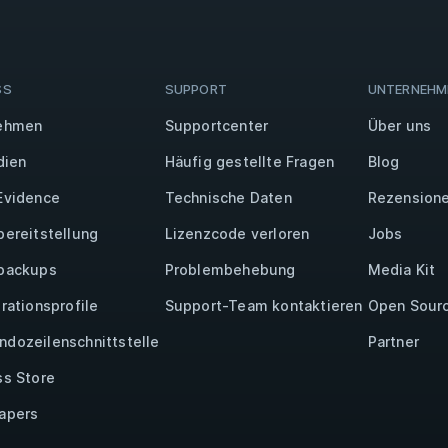
SS
SUPPORT
UNTERNEHM
ehmen
Supportcenter
Über uns
dien
Häufig gestellte Fragen
Blog
Evidence
Technische Daten
Rezensione
bereitstellung
Lizenzcode verloren
Jobs
backups
Problembehebung
Media Kit
rationsprofile
Support-Team kontaktieren
Open Sour
dozeilenschnittstelle
Partner
ss Store
apers