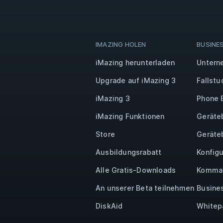
IMAZING HOLEN
BUSINE
iMazing herunterladen
Untern
Upgrade auf iMazing 3
Fallstu
iMazing 3
Phone 
iMazing Funktionen
Geräte
Store
Geräte
Ausbildungsrabatt
Konfigu
Alle Gratis-Downloads
Komman
An unserer Beta teilnehmen
Busine
DiskAid
Whitep