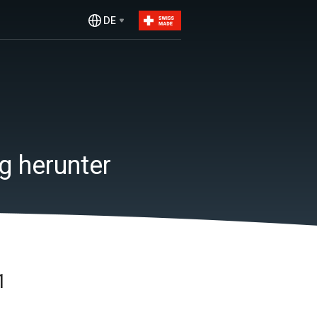
DE
g herunter
1