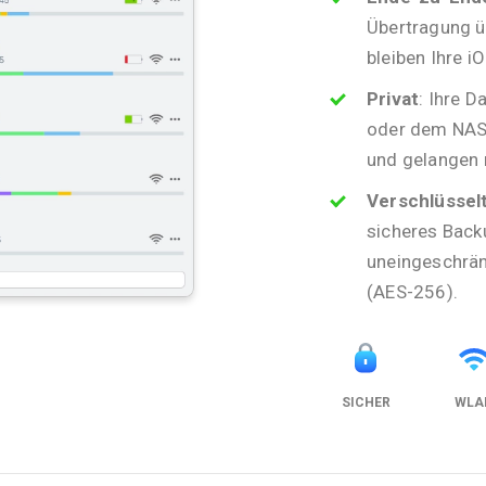
Übertragung ü
bleiben Ihre i
Privat
: Ihre D
oder dem NAS-
und gelangen n
Verschlüssel
sicheres Back
uneingeschrän
(AES-256).
SICHER
WLA