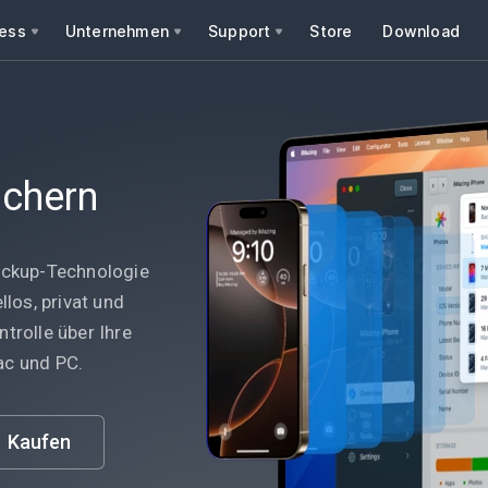
ess
Unternehmen
Support
Store
Download
ichern
Backup-Technologie
llos, privat und
trolle über Ihre
ac und PC.
Kaufen