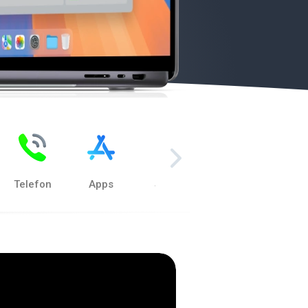
Telefon
Apps
Safari
Kontakte
Kale