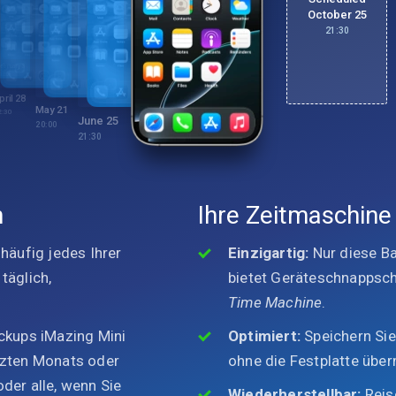
October 25
21:30
ebruary 3
1:30
pril 28
May 21
2:30
June 25
20:00
21:30
n
Ihre Zeitmaschine 
 häufig jedes Ihrer
Einzigartig:
Nur diese B
täglich,
bietet Geräteschnappsch
Time Machine
.
ackups iMazing Mini
Optimiert:
Speichern Sie
etzten Monats oder
ohne die Festplatte übe
der alle, wenn Sie
Wiederherstellbar:
Reise