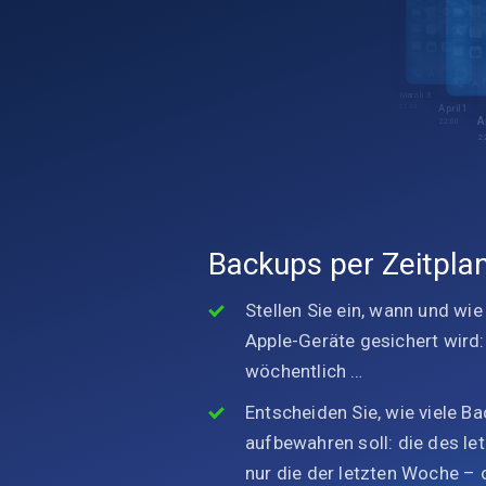
F
2
March 3
April 1
21:30
A
22:00
2
Backups per Zeitpla
Stellen Sie ein, wann und wie
Apple-Geräte gesichert wird: 
wöchentlich …
Entscheiden Sie, wie viele B
aufbewahren soll: die des l
nur die der letzten Woche – o