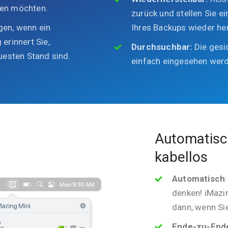
nen möchten.
zurück und stellen Sie ei
gen, wenn ein
Ihres Backups wieder her
 erinnert Sie,
Durchsuchbar:
Die gesi
esten Stand sind.
einfach eingesehen wer
Automatisch
kabellos
Automatisch
denken! iMazin
dann, wenn Si
Ende-zu-End