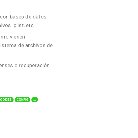
 con bases de datos
vos .plist, etc.
omo vienen
istema de archivos de
renses o recuperación
COOKIES
CONFIG
...