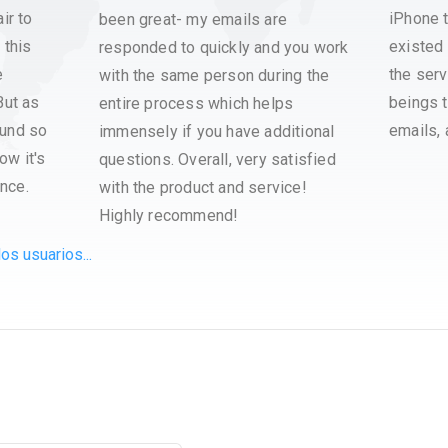
ir to
iPhone t
been great- my emails are
 this
existed 
responded to quickly and you work
e
the ser
with the same person during the
But as
beings t
entire process which helps
ound so
emails, 
immensely if you have additional
ow it's
questions. Overall, very satisfied
nce.
with the product and service!
Highly recommend!
os usuarios...