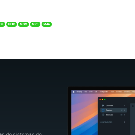
EG
HEIC
MOV
MP3
M4A
as de sistemas de