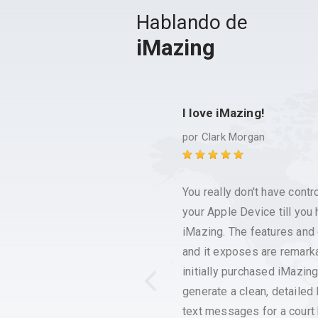
Hablando de
iMazing
I love iMazing!
por
Clark Morgan
You really don't have contr
your Apple Device till you
iMazing. The features and
and it exposes are remarka
initially purchased iMazing
generate a clean, detailed 
text messages for a court 