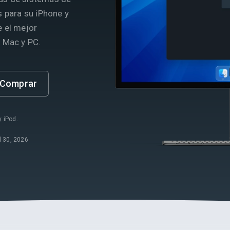
s para su iPhone y
 el mejor
 Mac y PC.
Comprar
y iPod.
l 30, 2026