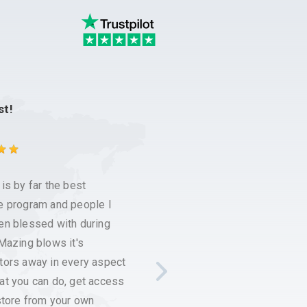
st!
Saved my life
por
Drdent
is by far the best
Before using iTunes and any o
e program and people I
apple software you MUST do 
en blessed with during
backup with this software. It i
Mazing blows it's
fast, simple, inexpensive and
tors away in every aspect
to use. Following your imazin
at you can do, get access
backup no matter how hard iT
store from your own
tries to destroy your iphone o