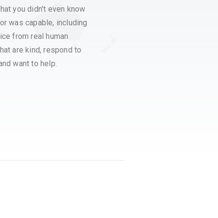
hat you didn't even know
ipad you will always have a ful
or was capable, including
backup of everything. Also m
vice from real human
SURE you get a backup using
hat are kind, respond to
imazing BEFORE EVER upgrad
and want to help.
your iOS.