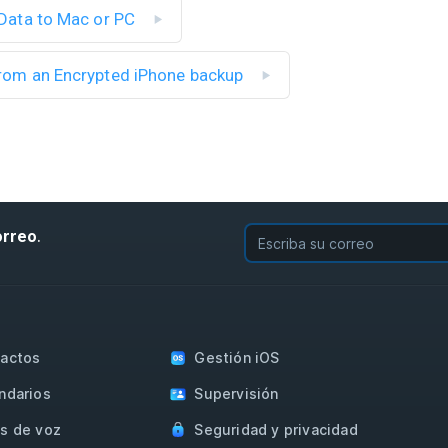
e Data to Mac or PC
 from an Encrypted iPhone backup
.
orreo
actos
Gestión iOS
ndarios
Supervisión
s de voz
Seguridad y privacidad