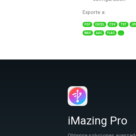
Exporte a:
PDF
EXCEL
CSV
TXT
JP
WAV
AAC
FLAC
...
iMazing Pro
Obtenga soluciones avanzad