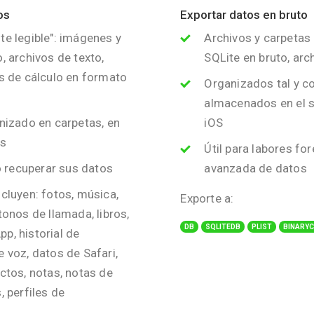
os
Exportar datos en bruto
e legible": imágenes y
Archivos y carpetas
, archivos de texto,
SQLite en bruto, archi
s de cálculo en formato
Organizados tal y c
almacenados en el s
nizado en carpetas, en
iOS
os
Útil para labores fo
 o recuperar sus datos
avanzada de datos
cluyen: fotos, música,
Exporte a:
tonos de llamada, libros,
DB
SQLITEDB
PLIST
BINARY
p, historial de
 voz, datos de Safari,
ctos, notas, notas de
, perfiles de