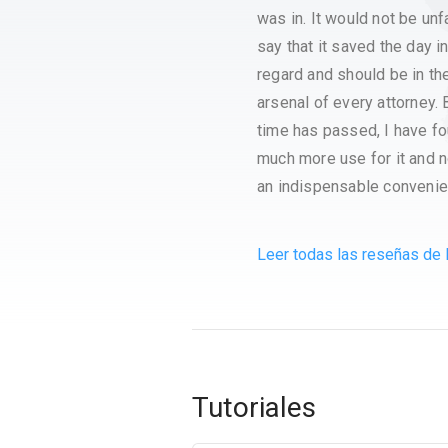
was in. It would not be unfa
say that it saved the day in
regard and should be in th
arsenal of every attorney. 
time has passed, I have f
much more use for it and n
an indispensable convenie
Leer todas las reseñas de l
Tutoriales