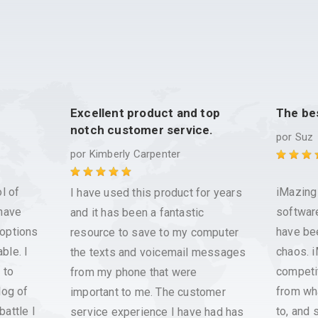
Excellent product and top
The be
notch customer service.
por
Suz
por
Kimberly Carpenter
ol of
iMazing 
I have used this product for years
 have
softwar
and it has been a fantastic
 options
have be
resource to save to my computer
ble. I
chaos. i
the texts and voicemail messages
 to
competi
from my phone that were
log of
from wh
important to me. The customer
battle I
to, and 
service experience I have had has