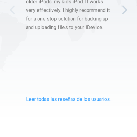
older iPods, my kids iPod. It works
clunky
very effectively. I highly recommend it
you ne
for a one stop solution for backing up
files 
and uploading files to your iDevice.
delive
music 
apps a
years 
recom
Leer todas las reseñas de los usuarios...