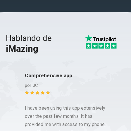
Hablando de
iMazing
Comprehensive app.
iMazin
por
JC
por
Da
I have been using this app extensively
iMazin
over the past few months. It has
manag
provided me with access to my phone,
use an