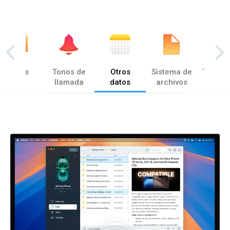
Libros
Tonos de
Otros
Sistema de
Transf
llamada
datos
archivos