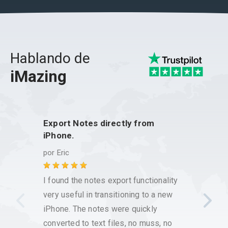
Hablando de
iMazing
Export Notes directly from
Best 
iPhone.
por
Mi
por
Eric
The in
I found the notes export functionality
with a
very useful in transitioning to a new
everyt
iPhone. The notes were quickly
stuff 
converted to text files, no muss, no