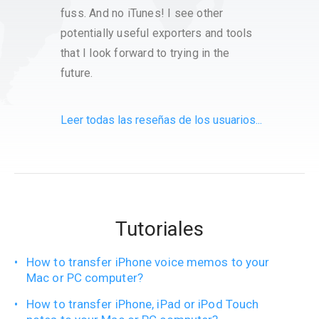
there 
fuss. And no iTunes! I see other
You ca
potentially useful exporters and tools
WiFi. 
that I look forward to trying in the
export
future.
with o
Leer todas las reseñas de los usuarios...
Tutoriales
How to transfer iPhone voice memos to your
Mac or PC computer?
How to transfer iPhone, iPad or iPod Touch