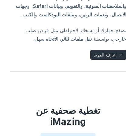
و
الملاحظات الصوتية
، و
التقويم
، و
بيانات Safari
، و
جهات
الاتصال
، و
نغمات الرنين
، و
ملفات البودكاست
،و
الكتب
.
تصفح جهازك أو نسخك الاحتياطي مثل قرص صلب
خارجي، بواسطة
نقل ملفات ثنائي الاتجاه
سهل.
اعرف المزيد
تغطية صحفية عن
iMazing