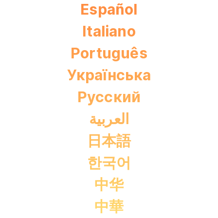
Español
Italiano
Português
Українська
Pусский
العربية
日本語
한국어
中华
中華