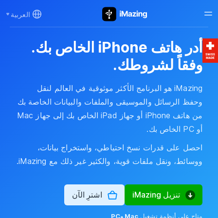
العربية
أدر هاتف iPhone الخاص بك.
وفقاً لشروطك.
iMazing هو البرنامج الأكثر موثوقية في العالم لنقل
وحفظ الرسائل والموسيقى والملفات والبيانات الخاصة بك
من هاتف iPhone أو جهاز iPad الخاص بك إلى جهاز Mac
أو PC الخاص بك.
احصل على قدرات نسخ احتياطي، واستخراج بيانات،
ووسائط، ونقل ملفات قوية، والكثير غير ذلك مع iMazing.
تنزيل iMazing
اشترِ الآن
متاح على أنظمة تشغيل
Mac وPC