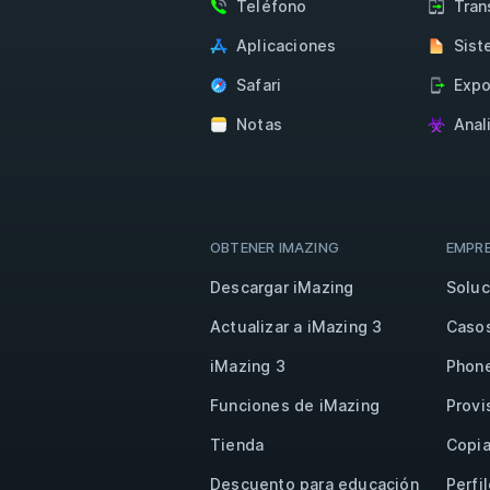
Teléfono
Tran
Aplicaciones
Sist
Safari
Expo
Notas
Anal
OBTENER IMAZING
EMPR
Descargar iMazing
Soluc
Actualizar a iMazing 3
Casos
iMazing 3
Phon
Funciones de iMazing
Provi
Tienda
Copia
Descuento para educación
Perfi