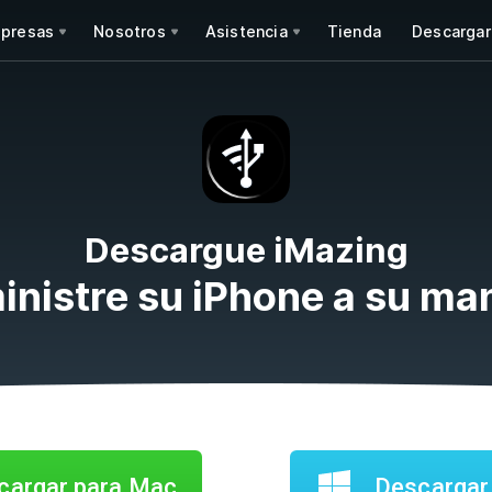
presas
Nosotros
Asistencia
Tienda
Descargar
Descargue iMazing
nistre su iPhone a su ma
argar para Mac
Descargar