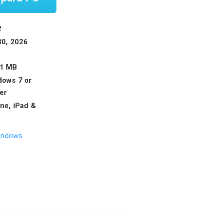
2
30, 2026
.1 MB
ows 7 or
er
ne, iPad &
Windows