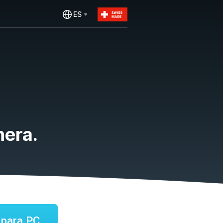
ES
nera.
 para PC