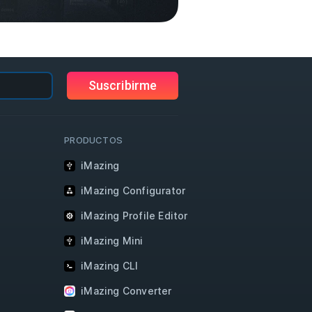
Suscribirme
PRODUCTOS
iMazing
iMazing Configurator
iMazing Profile Editor
iMazing Mini
iMazing CLI
iMazing Converter