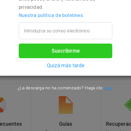
4 (H.264)
privacidad.
Nuestra política de boletines
¿La descarga no ha comenzado? Haga
clic aquí
.
Suscribirme
¿Necesita ayuda?
Quizá más tarde
¿La descarga no ha comenzado? Haga clic
aquí
.
recuentes
Guías
Recuperaci