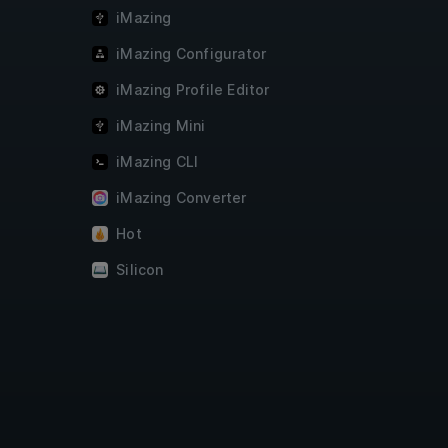
iMazing
iMazing Configurator
iMazing Profile Editor
iMazing Mini
iMazing CLI
iMazing Converter
Hot
Silicon