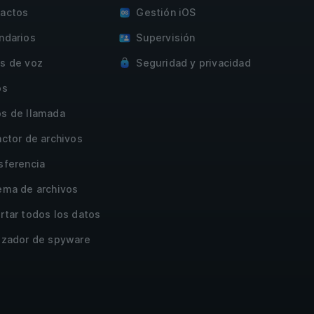
actos
Gestión iOS
ndarios
Supervisión
s de voz
Seguridad y privacidad
os
s de llamada
actor de archivos
sferencia
ema de archivos
rtar todos los datos
izador de spyware