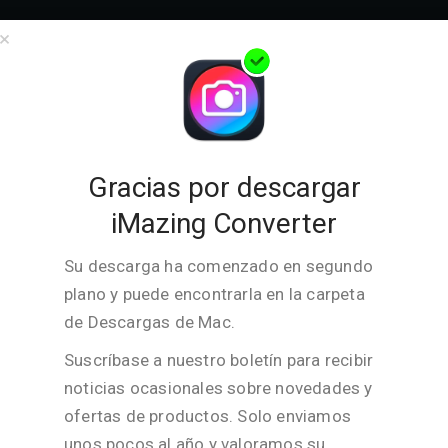
presas
Nosotros
Asistencia
Tienda
Descargar
×
Thank you for downloading
iMazing Converter for Mac
Gracias por descargar
iMazing Converter
Versión:
2.0.14
Su descarga ha comenzado en segundo
Fecha de
Jul 14, 2026
plano y puede encontrarla en la carpeta
lanzamiento:
de Descargas de
Mac
.
Tamaño:
26.3 MB
Suscríbase a nuestro boletín para recibir
Compatibilidad:
macOS 10.10 or higher
noticias ocasionales sobre novedades y
Admite:
HEIC to JPEG or PNG,
ofertas de productos. Solo enviamos
HEVC (H.265) to MPEG-
unos pocos al año y valoramos su