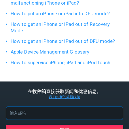
malfunctioning iPhone or iPad?
How to put an iPhone or iPad into DFU mode?
How to get an iPhone or iPad out of Recovery
Mode
How to get an iPhone or iPad out of DFU mode?
Apple Device Management Glossary
How to supervise iPhone, iPad and iPod touch
在
直接获取新闻和优惠信息。
收件箱
我们的新闻简报政策