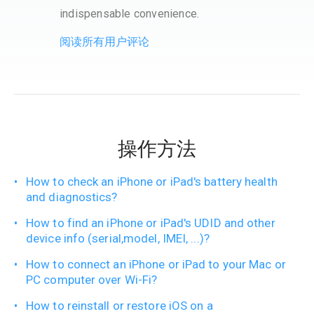
indispensable convenience.
servi
阅读所有用户评论
操作方法
How to check an iPhone or iPad's battery health
and diagnostics?
How to find an iPhone or iPad's UDID and other
device info (serial,model, IMEI, ...)?
How to connect an iPhone or iPad to your Mac or
PC computer over Wi-Fi?
How to reinstall or restore iOS on a