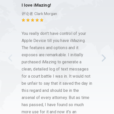
I love iMazing!
Excel
custo
评论者
Clark Morgan
评论
You really don't have control of your
I have
Apple Device till you have iMazing.
it has
The features and options and it
save 
exposes are remarkable. I initially
voice
purchased iMazing to generate a
that w
clean, detailed log of text messages
custo
for a court battle I was in. It would not
had h
be unfair to say that it saved the day in
respo
this regard and should be in the
with t
arsenal of every attorney. But as time
proce
has passed, I have found so much
have a
more use for it and now it's an
very s