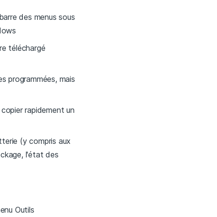
a barre des menus sous
ndows
re téléchargé
rdes programmées, mais
 copier rapidement un
terie (y compris aux
tockage, l'état des
menu Outils