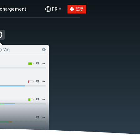
échargement
FR