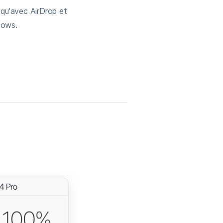
 qu'avec AirDrop et
dows.