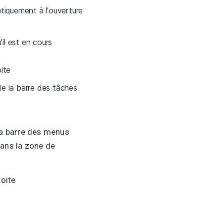
atiquement à l'ouverture
il est en cours
ite
e la barre des tâches
 la barre des menus
dans la zone de
roite