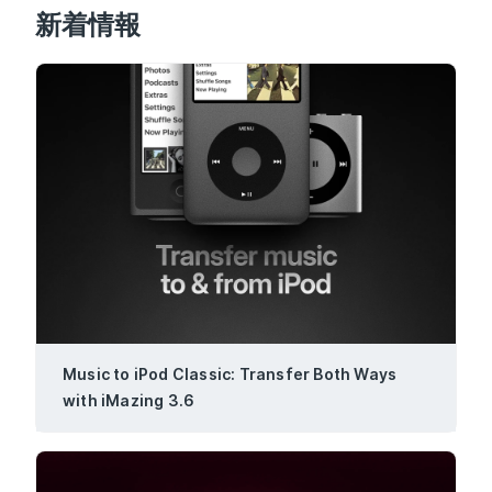
新着情報
Music to iPod Classic: Transfer Both Ways
with iMazing 3.6