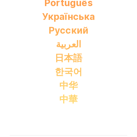
Português
Українська
Pусский
العربية
日本語
한국어
中华
中華