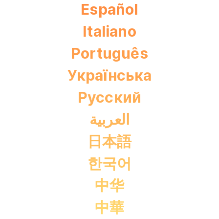
Español
Italiano
Português
Українська
Pусский
العربية
日本語
한국어
中华
中華