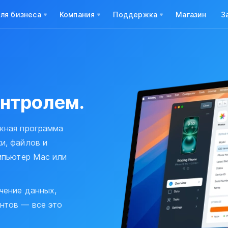
ля бизнеса
Компания
Поддержка
Магазин
З
нтролем.
ежная программа
и, файлов и
омпьютер Mac или
чение данных,
нтов — все это