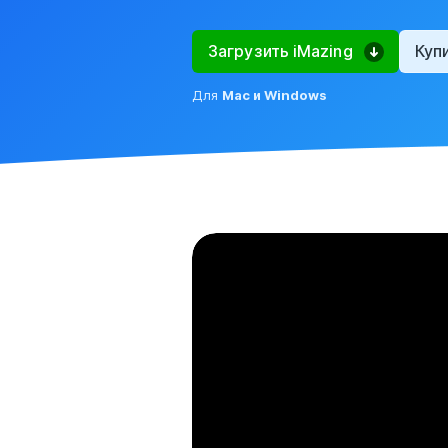
Загрузить iMazing
Куп
Для
Mac и Windows