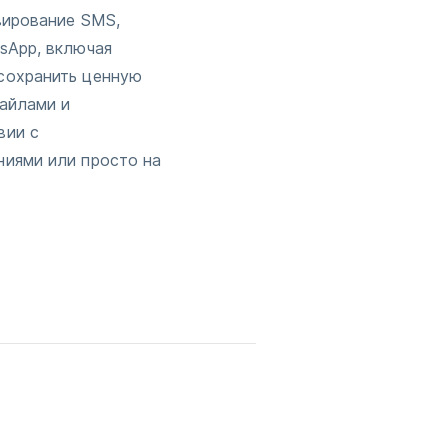
вирование SMS,
sApp, включая
сохранить ценную
айлами и
вии с
ниями или просто на