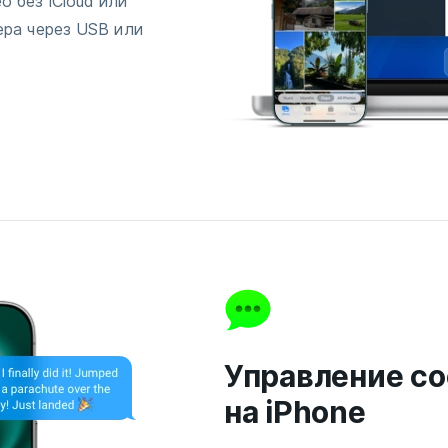
 без iCloud или
ера через USB или
Управление с
на iPhone