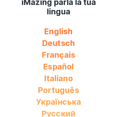
iMazing parla la tua
lingua
English
Deutsch
Français
Español
Italiano
Português
Українська
Pусский