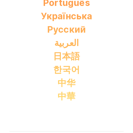
Português
Українська
Pусский
العربية
日本語
한국어
中华
中華