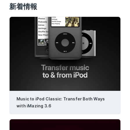
新着情報
Music to iPod Classic: Transfer Both Ways
with iMazing 3.6