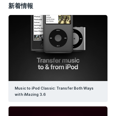
新着情報
Music to iPod Classic: Transfer Both Ways
with iMazing 3.6