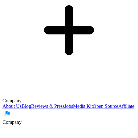
Company
About Us
Blog
Reviews & Press
Jobs
Media Kit
Open Source
Affiliate
Company