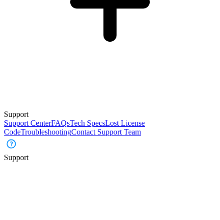
Support
Support Center
FAQs
Tech Specs
Lost License
Code
Troubleshooting
Contact Support Team
Support