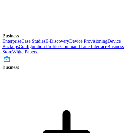
Business
Enterprise
Case Studies
E-Discovery
Device Provisioning
Device
Backups
Configuration Profiles
Command Line Interface
Business
Store
White Papers
Business