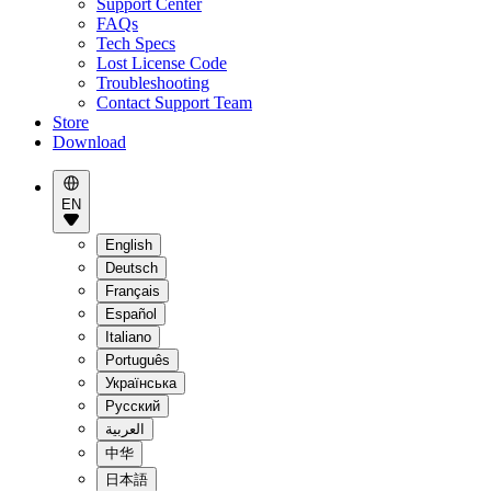
Support Center
FAQs
Tech Specs
Lost License Code
Troubleshooting
Contact Support Team
Store
Download
EN
English
Deutsch
Français
Español
Italiano
Português
Українська
Pусский
العربية
中华
日本語