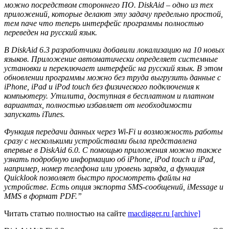
можно посредством стороннего ПО. DiskAid – одно из тех
приложений, которые делают эту задачу предельно простой,
тем паче что теперь интерфейс программы полностью
переведен на русский язык.
В DiskAid 6.3 разработчики добавили локализацию на 10 новых
языков. Приложение автоматически определяет системные
установки и переключает интерфейс на русский язык. В этом
обновлении программы можно без труда выгрузить данные с
iPhone, iPad и iPod touch без физического подключения к
компьютеру. Утилита, доступная в бесплатном и платном
вариантах, полностью избавляет от необходимости
запускать iTunes.
Функция передачи данных через Wi-Fi и возможность работы
сразу с несколькими устройствами была представлена
впервые в DiskAid 6.0. С помощью приложения можно также
узнать подробную информацию об iPhone, iPod touch и iPad,
например, номер телефона или уровень заряда, а функция
Quicklook позволяет быстро просмотреть файлы на
устройстве. Есть опция экспорта SMS-сообщений, iMessage и
MMS в формат PDF.”
Читать статью полностью на сайте
macdigger.ru [archive]