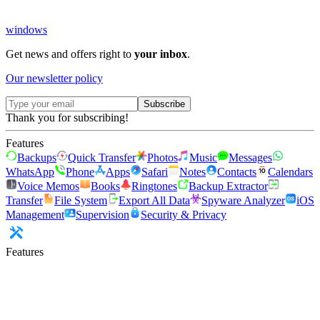
windows
Get news and offers right to
your inbox
.
Our newsletter policy
Subscribe
Thank you for subscribing!
Features
Backups
Quick Transfer
Photos
Music
Messages
WhatsApp
Phone
Apps
Safari
Notes
Contacts
Calendars
Voice Memos
Books
Ringtones
Backup Extractor
Transfer
File System
Export All Data
Spyware Analyzer
iOS
Management
Supervision
Security & Privacy
Features