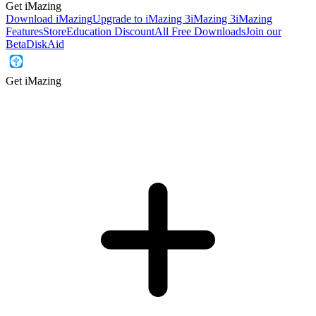
Get iMazing
Download iMazing
Upgrade to iMazing 3
iMazing 3
iMazing
Features
Store
Education Discount
All Free Downloads
Join our
Beta
DiskAid
Get iMazing