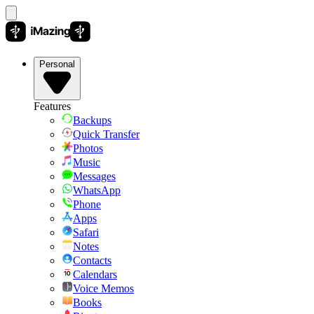
Personal
Features
Backups
Quick Transfer
Photos
Music
Messages
WhatsApp
Phone
Apps
Safari
Notes
Contacts
Calendars
Voice Memos
Books