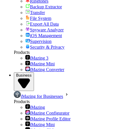
Ringtones
Backup Extractor
Transfer
File System
Export All Data
Spyware Analyzer
iOS Management
Supervision
Security & Privacy
Products
iMazing 3
iMazing Mini
iMazing Converter
Business
iMazing for Businesses
Products
iMazing
iMazing Configurator
iMazing Profile Editor
iMazing Mini